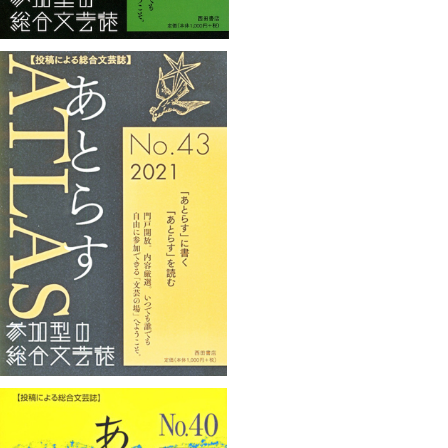
あとらすNo.43
¥1,100