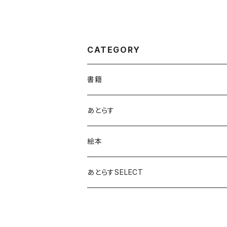
CATEGORY
書籍
新刊
あとらす
既刊
絵本
評論
あとらすSELECT
歴史