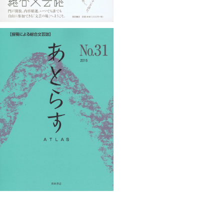
あとらすNo.31
¥1,100