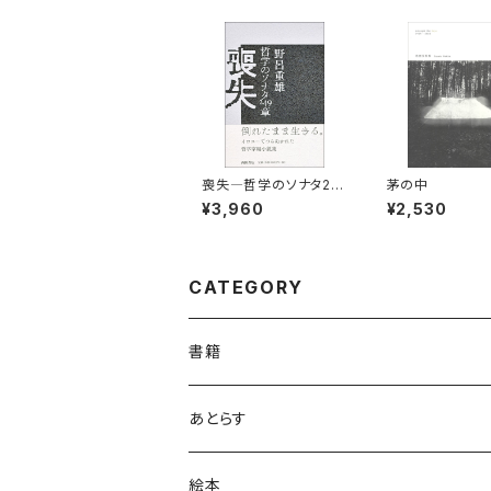
喪失―哲学のソナタ24
茅の中
9章
¥3,960
¥2,530
CATEGORY
書籍
新刊
あとらす
既刊
絵本