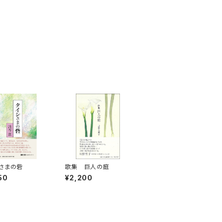
さまの砦
歌集 巨人の庭
50
¥2,200