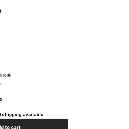
行
京の暮
都
季」
l shipping available
d to cart