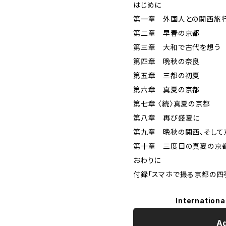
はじめに
第一章 外国人との関西旅
第二章 早春の京都
第三章 大和で古代を想う
第四章 晩秋の奈良
第五章 三都の初夏
第六章 真夏の京都
第七章 〈続〉真夏の京都
第八章 再び盛夏に
第九章 晩秋の関西、そして
第十章 三度目の真夏の京
おわりに
付録「スマホで撮る京都の四
Internationa
Ad